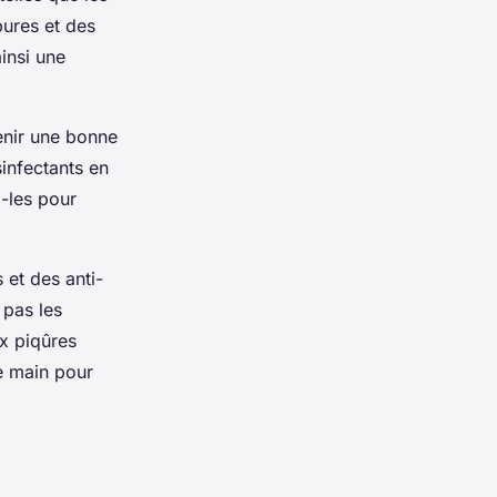
pures et des
insi une
enir une bonne
infectants en
z-les pour
et des anti-
 pas les
ux piqûres
de main pour