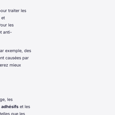
ur traiter les
et
Pour les
 anti-
Par exemple, des
ent causées par
 serez mieux
ge, les
 adhésifs
et les
telles que les