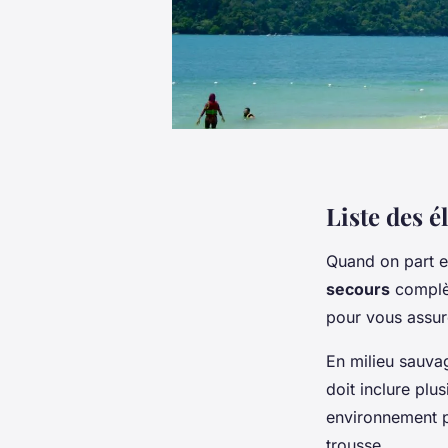
Liste des é
Quand on part 
secours
complèt
pour vous assure
En milieu sauvag
doit inclure plus
environnement p
trousse.