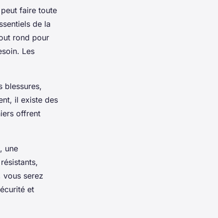
peut faire toute
sentiels de la
bout rond pour
esoin. Les
s blessures,
t, il existe des
ers offrent
e, une
résistants,
, vous serez
écurité et