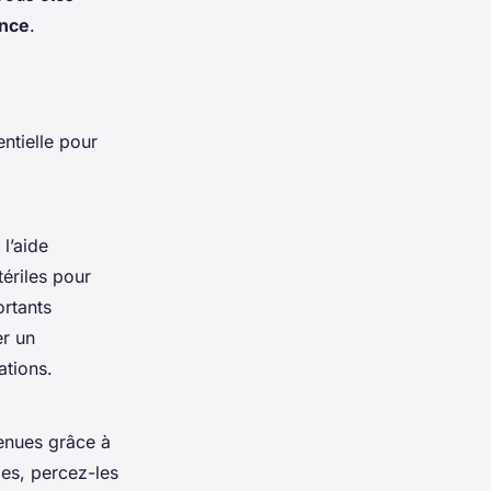
ance
.
ntielle pour
l’aide
ériles pour
ortants
er un
ations.
venues grâce à
es, percez-les