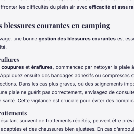
ffronter les difficultés du plein air avec
efficacité et assur
s blessures courantes en camping
vage, une bonne
gestion des blessures courantes
est esse
ité.
raflures
s
coupures
et
éraflures
, commencez par nettoyer la plaie à 
. Appliquez ensuite des bandages adhésifs ou compresses st
fections. Dans les cas plus graves, où des saignements imp
 une plaie ne guérit pas correctement, envisagez de consult
 santé. Cette vigilance est cruciale pour éviter des complic
rottements
 résultant souvent de frottements répétés, peuvent être pré
 adaptées et des chaussures bien ajustées. En cas d’ampoul