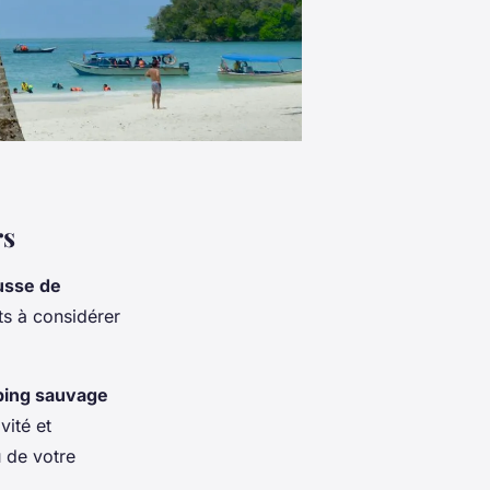
rs
usse de
ts à considérer
ping sauvage
vité et
 de votre