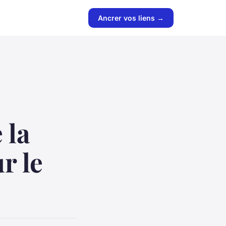
Ancrer vos liens →
 la
r le