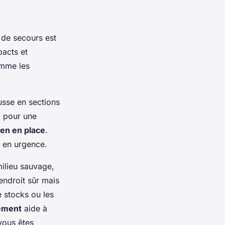
 de secours est
pacts et
omme les
usse en sections
z pour une
en en place
.
n en urgence.
milieu sauvage,
ndroit sûr mais
e stocks ou les
ement
aide à
vous êtes