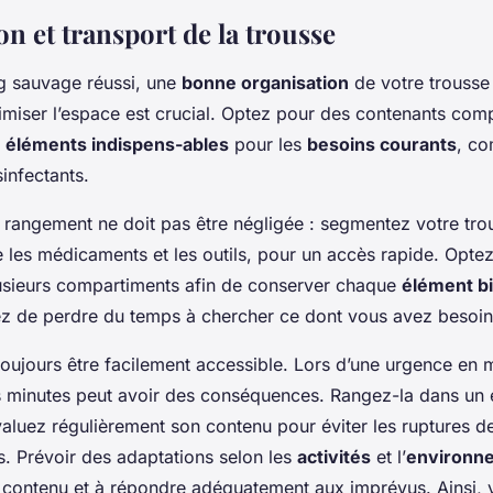
n et transport de la trousse
g sauvage réussi, une
bonne organisation
de votre trousse
imiser l’espace est crucial. Optez pour des contenants com
x
éléments indispens-ables
pour les
besoins courants
, c
infectants.
 rangement ne doit pas être négligée : segmentez votre tro
les médicaments et les outils, pour un accès rapide. Opte
usieurs compartiments afin de conserver chaque
élément bi
tez de perdre du temps à chercher ce dont vous avez besoi
toujours être facilement accessible. Lors d’une urgence en 
 minutes peut avoir des conséquences. Rangez-la dans un e
évaluez régulièrement son contenu pour éviter les ruptures d
s. Prévoir des adaptations selon les
activités
et l’
environn
e contenu et à répondre adéquatement aux imprévus. Ainsi, 