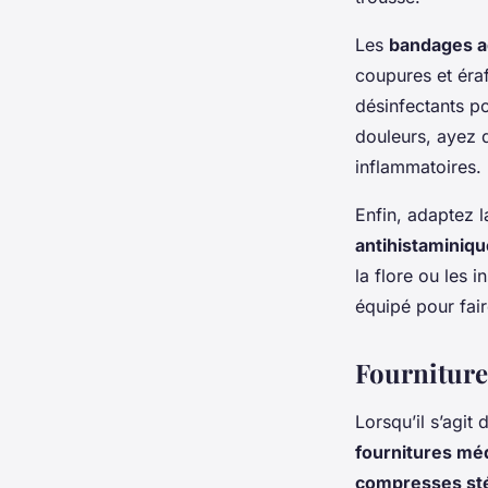
Les
bandages a
coupures et éra
désinfectants po
douleurs, ayez
inflammatoires.
Enfin, adaptez l
antihistaminiq
la flore ou les 
équipé pour fai
Fourniture
Lorsqu’il s’agit
fournitures méd
compresses sté