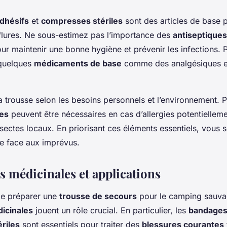
dhésifs
et
compresses stériles
sont des articles de base po
flures. Ne sous-estimez pas l’importance des
antiseptiques
ur maintenir une bonne hygiène et prévenir les infections. 
 quelques
médicaments de base
comme des analgésiques et
a trousse selon les besoins personnels et l’environnement. 
ues
peuvent être nécessaires en cas d’allergies potentiellem
insectes locaux. En priorisant ces éléments essentiels, vous
re face aux imprévus.
s médicinales et applications
 de préparer une
trousse de secours
pour le camping sauva
icinales
jouent un rôle crucial. En particulier, les
bandages
riles
sont essentiels pour traiter des
blessures courantes