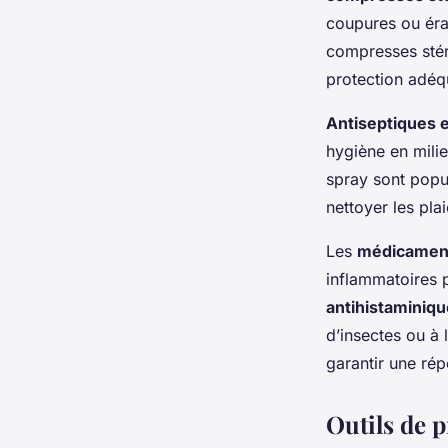
coupures ou éra
compresses stéri
protection adéqu
Antiseptiques e
hygiène en milie
spray sont popula
nettoyer les plai
Les
médicamen
inflammatoires p
antihistaminiq
d’insectes ou à 
garantir une ré
Outils de 