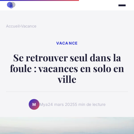
Accueil
›
Vacance
VACANCE
Se retrouver seul dans la
foule : vacances en solo en
ville
Mya
24 mars 2025
5 min de lecture
M