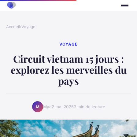
Accueil
›
Voyage
VOYAGE
Circuit vietnam 15 jours :
explorez les merveilles du
pays
Mya
2 mai 2025
3 min de lecture
M